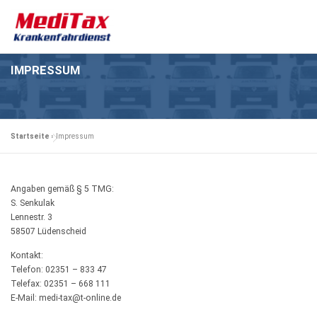
Zum
Inhalt
Menü
springen
IMPRESSUM
BUCHUNG
LEISTUNGEN
UNSER SERVICE
KRANKENBEFÖRDERUNG
Startseite
»
Impressum
UNSERE PARTNER
KONTAKT
Angaben gemäß § 5 TMG:
S. Senkulak
Lennestr. 3
58507 Lüdenscheid
Kontakt:
Telefon: 02351 – 833 47
Telefax: 02351 – 668 111
E-Mail: medi-tax@t-online.de